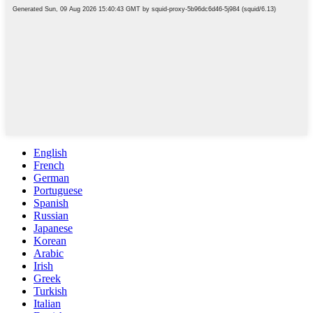
English
French
German
Portuguese
Spanish
Russian
Japanese
Korean
Arabic
Irish
Greek
Turkish
Italian