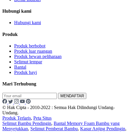
Hubungi kami
Hubungi kami
Produk
Produk berbobot
Produk luar ruangan
Produk hewan peliharaan
Selimut lempar
Bantal
Produk bayi
Mari Terhubung
MENDAFTAR
© Hak Cipta - 2010-2022 : Semua Hak Dilindungi Undang-
Undang.
Produk Terlaris
,
Peta Situs
Selimut Bambu Pendingin
,
Bantal Memory Foam Bambu yang
Menyejukkan
,
Selimut Pemberat Bambu
,
Kasur Anjing Pendingin
,