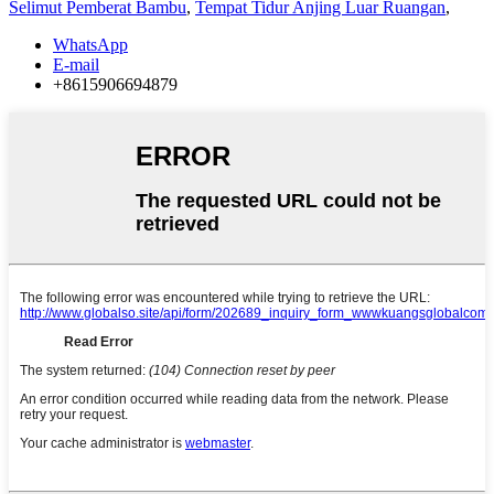
Selimut Pemberat Bambu
,
Tempat Tidur Anjing Luar Ruangan
,
WhatsApp
E-mail
+8615906694879