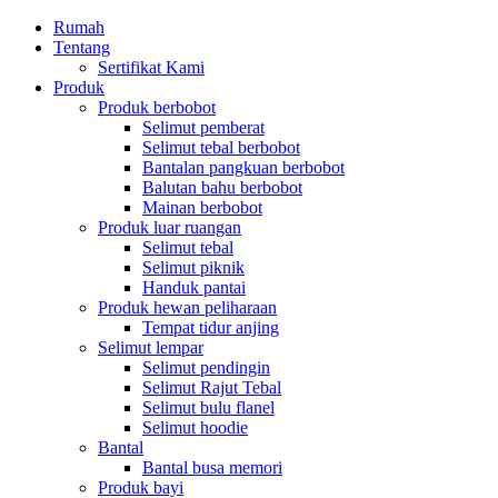
Rumah
Tentang
Sertifikat Kami
Produk
Produk berbobot
Selimut pemberat
Selimut tebal berbobot
Bantalan pangkuan berbobot
Balutan bahu berbobot
Mainan berbobot
Produk luar ruangan
Selimut tebal
Selimut piknik
Handuk pantai
Produk hewan peliharaan
Tempat tidur anjing
Selimut lempar
Selimut pendingin
Selimut Rajut Tebal
Selimut bulu flanel
Selimut hoodie
Bantal
Bantal busa memori
Produk bayi