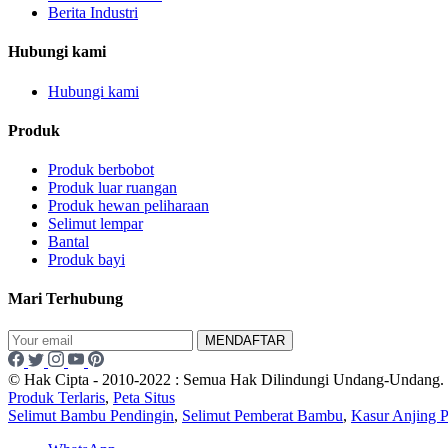
Berita Industri
Hubungi kami
Hubungi kami
Produk
Produk berbobot
Produk luar ruangan
Produk hewan peliharaan
Selimut lempar
Bantal
Produk bayi
Mari Terhubung
MENDAFTAR
© Hak Cipta - 2010-2022 : Semua Hak Dilindungi Undang-Undang.
Produk Terlaris
,
Peta Situs
Selimut Bambu Pendingin
,
Selimut Pemberat Bambu
,
Kasur Anjing 