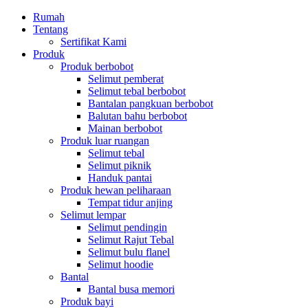
Rumah
Tentang
Sertifikat Kami
Produk
Produk berbobot
Selimut pemberat
Selimut tebal berbobot
Bantalan pangkuan berbobot
Balutan bahu berbobot
Mainan berbobot
Produk luar ruangan
Selimut tebal
Selimut piknik
Handuk pantai
Produk hewan peliharaan
Tempat tidur anjing
Selimut lempar
Selimut pendingin
Selimut Rajut Tebal
Selimut bulu flanel
Selimut hoodie
Bantal
Bantal busa memori
Produk bayi