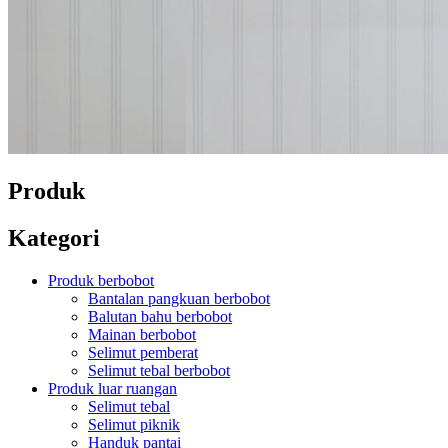
Produk
Kategori
Produk berbobot
Bantalan pangkuan berbobot
Balutan bahu berbobot
Mainan berbobot
Selimut pemberat
Selimut tebal berbobot
Produk luar ruangan
Selimut tebal
Selimut piknik
Handuk pantai