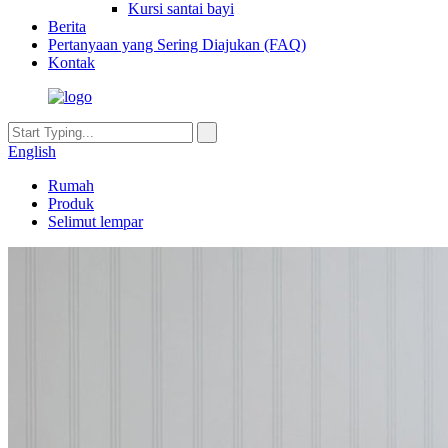
Kursi santai bayi
Berita
Pertanyaan yang Sering Diajukan (FAQ)
Kontak
English
Rumah
Produk
Selimut lempar