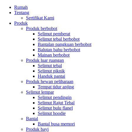
Rumah
Tentang
Sertifikat Kami
Produk
Produk berbobot
Selimut pemberat
Selimut tebal berbobot
Bantalan pangkuan berbobot
Balutan bahu berbobot
Mainan berbobot
Produk luar ruangan
Selimut tebal
Selimut piknik
Handuk pantai
Produk hewan peliharaan
Tempat tidur anjing
Selimut lempar
Selimut pendingin
Selimut Rajut Tebal
Selimut bulu flanel
Selimut hoodie
Bantal
Bantal busa memori
Produk bayi