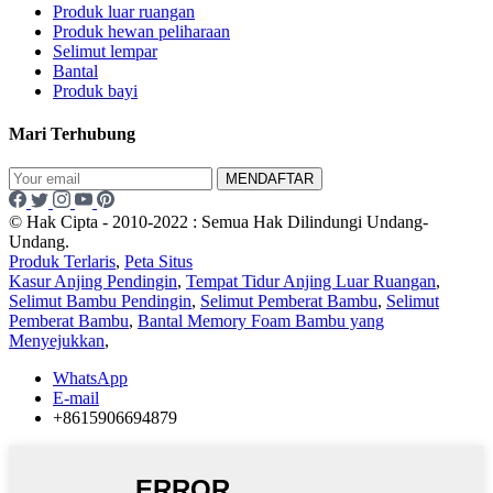
Produk luar ruangan
Produk hewan peliharaan
Selimut lempar
Bantal
Produk bayi
Mari Terhubung
MENDAFTAR
© Hak Cipta - 2010-2022 : Semua Hak Dilindungi Undang-
Undang.
Produk Terlaris
,
Peta Situs
Kasur Anjing Pendingin
,
Tempat Tidur Anjing Luar Ruangan
,
Selimut Bambu Pendingin
,
Selimut Pemberat Bambu
,
Selimut
Pemberat Bambu
,
Bantal Memory Foam Bambu yang
Menyejukkan
,
WhatsApp
E-mail
+8615906694879